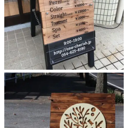
ahsap_ayakli_tabela (6)