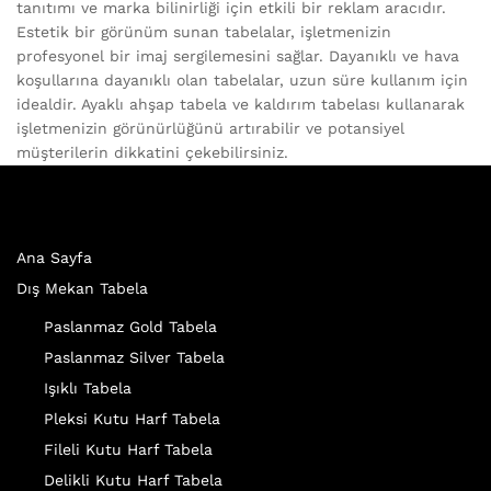
tanıtımı ve marka bilinirliği için etkili bir reklam aracıdır.
Estetik bir görünüm sunan tabelalar, işletmenizin
profesyonel bir imaj sergilemesini sağlar. Dayanıklı ve hava
koşullarına dayanıklı olan tabelalar, uzun süre kullanım için
idealdir. Ayaklı ahşap tabela ve kaldırım tabelası kullanarak
işletmenizin görünürlüğünü artırabilir ve potansiyel
müşterilerin dikkatini çekebilirsiniz.
Ana Sayfa
Dış Mekan Tabela
Paslanmaz Gold Tabela
Paslanmaz Silver Tabela
Işıklı Tabela
Pleksi Kutu Harf Tabela
Fileli Kutu Harf Tabela
Delikli Kutu Harf Tabela