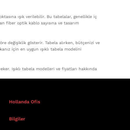
asına ışık verilebilir. Bu tabelalar, genellikle iç
ılan fiber optik kablo sayısına ve tasarım
öre değişiklik gösterir. Tabela alırken, bütçenizi ve
kanız için en uygun ışıklı tabela modelini
eker. Işıklı tabela modelleri ve fiyatları hakkında
Hollanda Ofis
Bilgiler