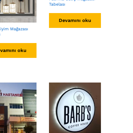
Tabelası
Devamını oku
iyim Mağazası
ı
vamını oku