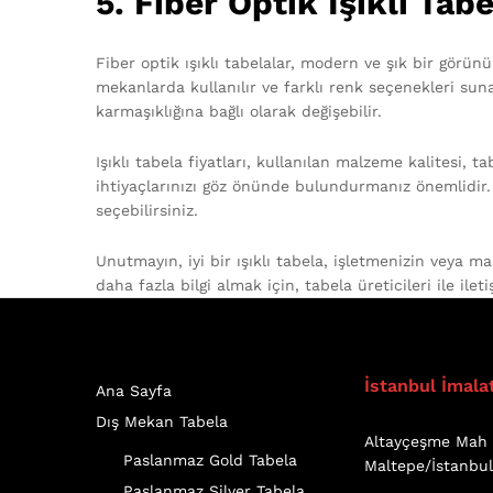
5. Fiber Optik Işıklı Tabe
Fiber optik ışıklı tabelalar, modern ve şık bir görünü
mekanlarda kullanılır ve farklı renk seçenekleri sunar
karmaşıklığına bağlı olarak değişebilir.
Işıklı tabela fiyatları, kullanılan malzeme kalitesi, t
ihtiyaçlarınızı göz önünde bulundurmanız önemlidir. 
seçebilirsiniz.
Unutmayın, iyi bir ışıklı tabela, işletmenizin veya ma
daha fazla bilgi almak için, tabela üreticileri ile ileti
İstanbul İmala
Ana Sayfa
Dış Mekan Tabela
Altayçeşme Mah 
Paslanmaz Gold Tabela
Maltepe/İstanbu
Paslanmaz Silver Tabela