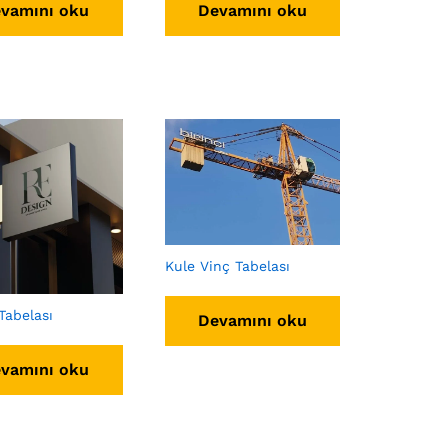
vamını oku
Devamını oku
Kule Vinç Tabelası
Tabelası
Devamını oku
vamını oku