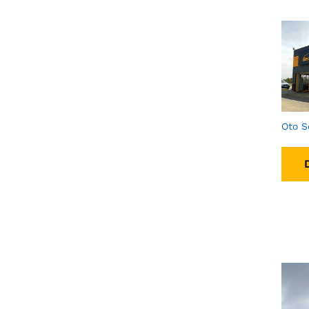
Oto S