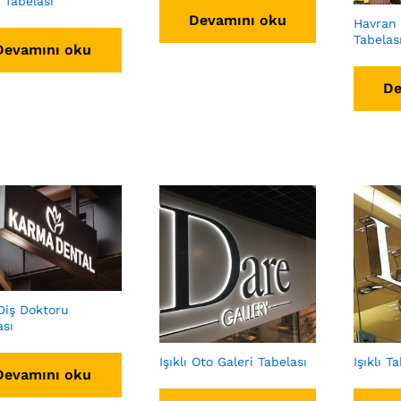
 Tabelası
Devamını oku
Havran 
Tabelas
Devamını oku
De
 Diş Doktoru
ası
Işıklı Oto Galeri Tabelası
Işıklı T
Devamını oku