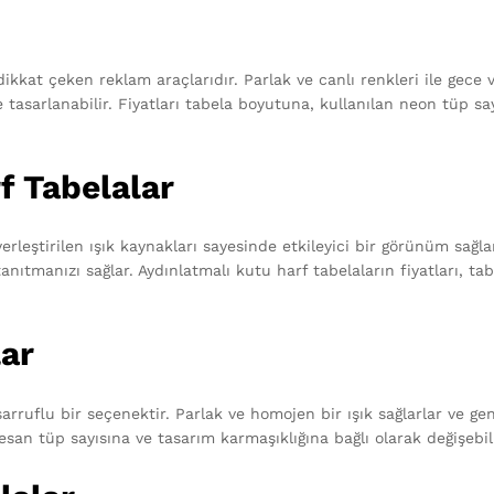
ikkat çeken reklam araçlarıdır. Parlak ve canlı renkleri ile gece ve
de tasarlanabilir. Fiyatları tabela boyutuna, kullanılan neon tüp s
f Tabelalar
yerleştirilen ışık kaynakları sayesinde etkileyici bir görünüm sağl
tanıtmanızı sağlar. Aydınlatmalı kutu harf tabelaların fiyatları, 
lar
sarruflu bir seçenektir. Parlak ve homojen bir ışık sağlarlar ve gene
resan tüp sayısına ve tasarım karmaşıklığına bağlı olarak değişebili