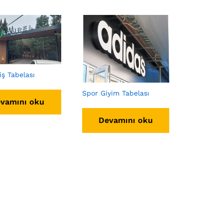
iş Tabelası
Spor Giyim Tabelası
vamını oku
Devamını oku