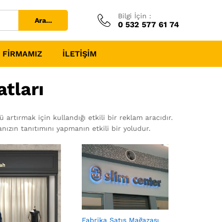
Bilgi İçin :
Ara...
0 532 577 61 74
FIRMAMIZ
İLETIŞIM
atları
 artırmak için kullandığı etkili bir reklam aracıdır.
anızın tanıtımını yapmanın etkili bir yoludur.
Fabrika Satış Mağazası