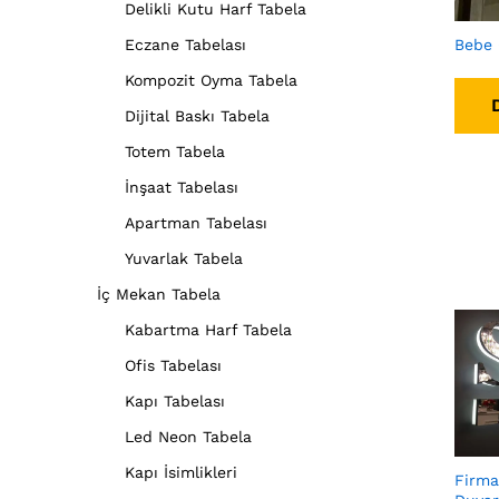
Delikli Kutu Harf Tabela
Bebe 
Eczane Tabelası
Kompozit Oyma Tabela
Dijital Baskı Tabela
Totem Tabela
İnşaat Tabelası
Apartman Tabelası
Yuvarlak Tabela
İç Mekan Tabela
Kabartma Harf Tabela
Ofis Tabelası
Kapı Tabelası
Led Neon Tabela
Kapı İsimlikleri
Firma