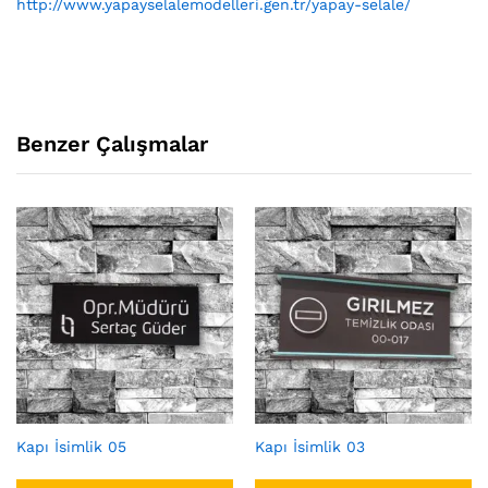
http://www.yapayselalemodelleri.gen.tr/yapay-selale/
Benzer Çalışmalar
Kapı İsimlik 05
Kapı İsimlik 03