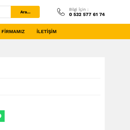
Bilgi İçin :
Ara...
0 532 577 61 74
FIRMAMIZ
İLETIŞIM