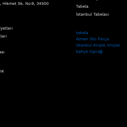
, Hikmet Sk. No:9, 34500
Tabela
l
İstanbul Tabelacı
yatları
tabela
ları
Alman Oto Parça
İstanbul Kiralık Vinçler
bahçe toprağı
ası
IK