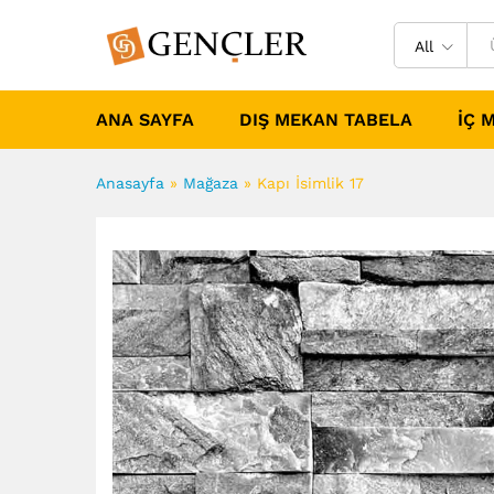
All
ANA SAYFA
DIŞ MEKAN TABELA
İÇ 
Anasayfa
»
Mağaza
»
Kapı İsimlik 17