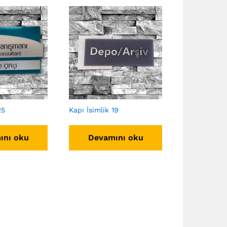
25
Kapı İsimlik 19
ını oku
Devamını oku