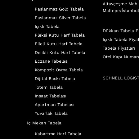
Altayçeşme Mah 
Paslanmaz Gold Tabela
Maltepe/İstanbu
Paslanmaz Silver Tabela
Işıklı Tabela
Dükkan Tabela Fi
Pleksi Kutu Harf Tabela
Işıklı Tabela Fiyat
Fileli Kutu Harf Tabela
Tabela Fiyatları
Delikli Kutu Harf Tabela
Otel Kapı Numar
Eczane Tabelası
Kompozit Oyma Tabela
SCHNELL LOGIST
Dijital Baskı Tabela
Totem Tabela
İnşaat Tabelası
Apartman Tabelası
Yuvarlak Tabela
İç Mekan Tabela
Kabartma Harf Tabela