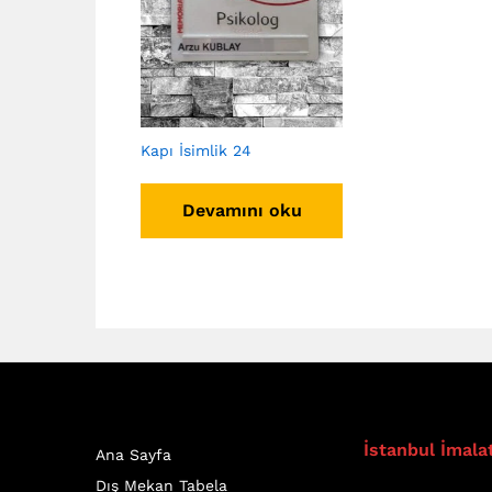
Kapı İsimlik 24
Devamını oku
İstanbul İmala
Ana Sayfa
Dış Mekan Tabela