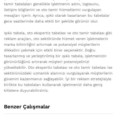
tamir tabelaları genellikle işletmenin adını, logosunu,
iletişim bilgilerini ve oto tamir hizmetlerini vurgulayan
mesajları içerir. Ayrıca, ışıklı olarak tasarlanan bu tabelalar
gece saatlerinde daha etkili bir şekilde görünür olur.
Işıklı tabela, oto ekspertiz tabelası ve oto tamir tabelası gibi
reklam araçları, oto sektöründe hizmet veren işletmelerin
marka bilinirliğini artırmak ve potansiyel müşterilerin
dikkatini çekmek için etkili birer seçenektir. Doğru
tasarlanmış ve yerleştirilmiş bir ışıklı tabela, işletmenizin
görünürlüğünü artırarak müşteri potansiyelinizi
yükseltebilir. Oto ekspertiz tabelası ve oto tamir tabelası ise
sektörünüzdeki uzmanlık alanınızı vurgulayarak müşterilerin
güvenini kazanmanızı sağlayabilir. İyi bir reklam stratejisiyle
birlikte bu tabelaları kullanarak işletmenizi daha geniş
kitlelere duyurabilirsiniz.
Benzer Çalışmalar